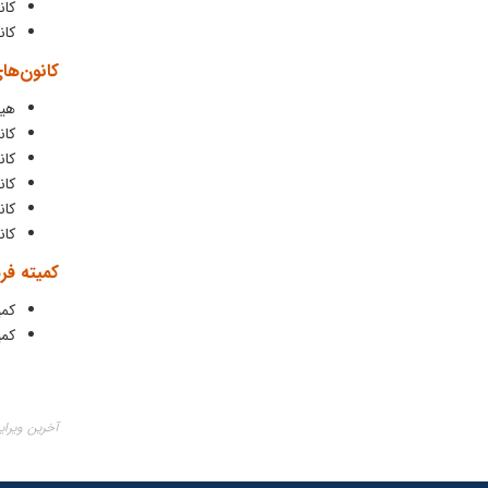
کان
کان
کانون‌ها
هیئ
کان
کان
کا
کا
کان
کمیته فر
کمی
کمی
آخرین ویرایش ۰۷ تی