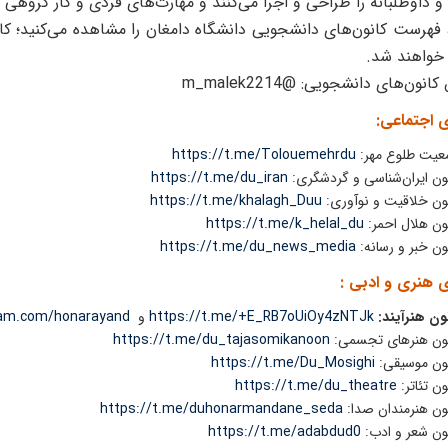
و داوطلبانه را طراحی و اجرا می‌کنند و مهارت‌های فردی و کار گروهی 
، فهرست کانون‌های دانشجویی دانشگاه دامغان را مشاهده می‌کنید؛ کان
ر خواهند شد.
نون‌های دانشجویی: @m_malek2214
ی اجتماعی:
عیت طلوع مهر:
https://t.me/Tolouemehrdu
ون ایران‌شناسی و گردشگری:
https://t.me/du_iran
ون خلاقیت و نوآوری:
https://t.me/khalagh_Duu
ون هلال احمر:
https://t.me/k_helal_du
ون خبر و رسانه:
https://t.me/du_news_media
ی هنری و ادبی :
ون هنرآیند:
https://t.me/+E_RB7oUiOy4zNTJk
و
ram.com/honarayand
نون هنرهای تجسمی:
https://t.me/du_tajasomikanoon
ون موسیقی:
https://t.me/Du_Mosighi
ون تئاتر:
https://t.me/du_theatre
ون هنرمندان صدا:
https://t.me/duhonarmandane_seda
ون شعر و ادب:
https://t.me/adabdud0