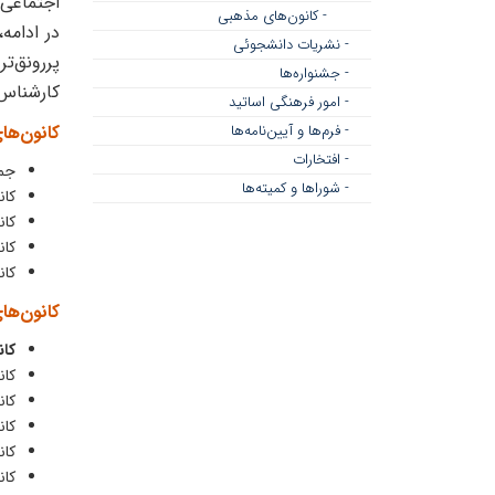
اجتماعی 
- کانون‌های مذهبی
در ادامه
- نشریات دانشجوئی
پررونق‌ت
- جشنواره‌ها
کارشناس کا
- امور فرهنگی اساتید
- فرم‌ها و آیین‌نامه‌ها
کانون‌ها
- افتخارات
جم
- شوراها و کمیته‌ها
کان
کان
کان
کان
کانون‌ها
کان
کا
کان
کان
کان
کان