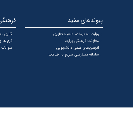
پیوندهای مفید
فرهنگی
وزارت تحقیقات، علوم و فناوری
گالری تص
معاونت فرهنگی وزارت
فرم ها و
انجمن‌های علمی دانشجویی
سوالات 
سامانه دسترسی سریع به خدمات
© 1367 - 1404 کلیه حقوق و امتیازات این سایت محفوظ و متعلق به دانشگاه دامغان است.