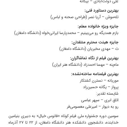
علی دولت‌آبادی – بیگانه
بهترین دستاورد فنی:
تله‌موش – آریا نصر (طراحی صحنه و لباس)
جایزه ویژه خانواده معلم:
بازم همدیگه رو می‌بینیم – محمدپارسا ایرانی‌خواه (دانشگاه دامغان)
جایزه هیئت محترم منتقدان:
ث – مهدی مخبریان (دانشگاه دامغان)
بهترین فیلم از نگاه تماشاگران:
ماه‌پنه – مهسا احمدزاد (دانشگاه هنر ایران)
بهترین فیلمنامه ساخته‌نشده:
موریانه – نسترن کشتکار
پرواز – یگانه حسین‌زاد
شایسته تقدیر:
اتاق ابری – سپهر عباسی
رو به دیوار – امیرعلی معصومی‌فر
سومین دوره جشنواره ملی فیلم کوتاه «فانوس خیال» به دبیری بنیامین
خدابنده، دانشجوی دانشکده هنر دانشگاه دامغان، از ۲۲ تا ۲۷ آذرماه